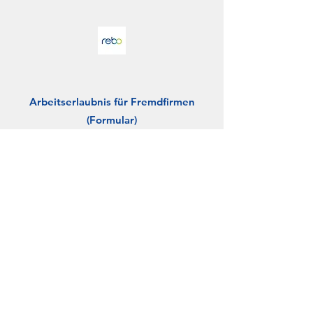
Arbeitserlaubnis für Fremdfirmen
(Formular)
Mehr erfahren
REBO Lighting & Electronics GmbH
service@rebo-group.de
Telefon:
+49 (0) 36920 87-0
Fax:
+49 (0) 36920 87-102