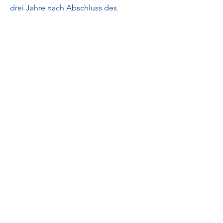
drei Jahre nach Abschluss des
Verfahrens gelöscht. Die
Dokumentation kann länger
aufbewahrt werden, um die
Anforderungen nach diesem Gesetz
oder nach anderen Rechtsvorschriften
zu erfüllen,
solange dies erforderlich und
verhältnismäßig ist. Weitere
Informationen zum Datenschutz
können Sie unserer
Datenschutzerklärung entnehmen.
Externe Meldestelle des Bundes